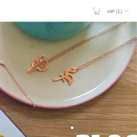
GBP (£)