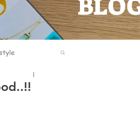
BLO
BLOG
style
od..!!