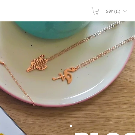
GBP (£)