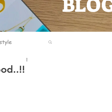
BLO
BLOG
style
od..!!