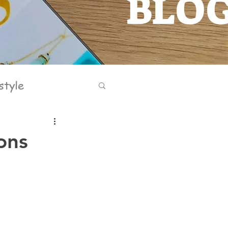
BLO
BLOG
style
ons