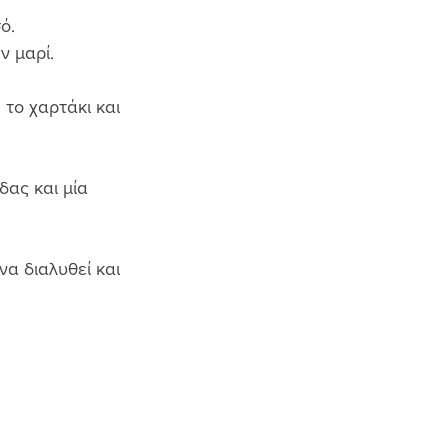
ό. 
 μαρί. 
το χαρτάκι και 
ας και μία 
α διαλυθεί και 