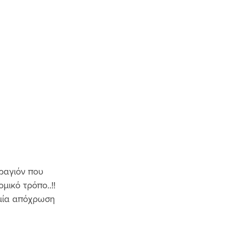
ραγιόν που 
ικό τρόπο..!! 
 μία απόχρωση 