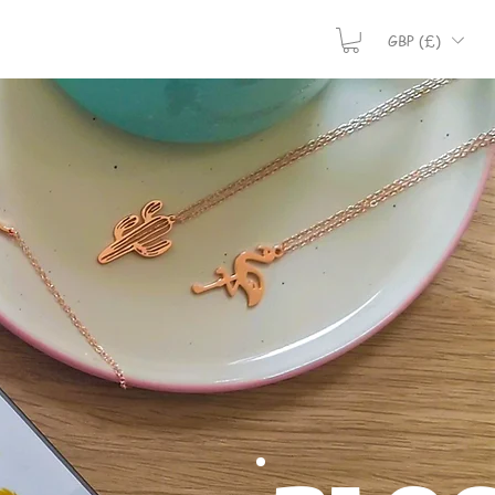
GBP (£)