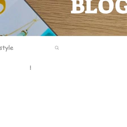
BLO
BLOG
style