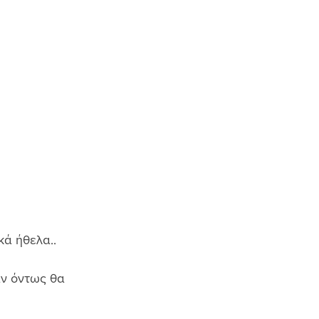
ά ήθελα.. 
αν όντως θα 