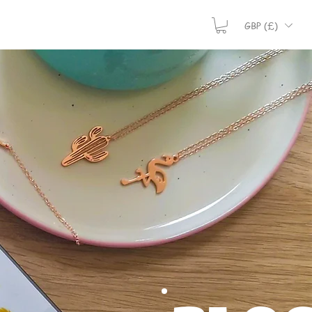
GBP (£)