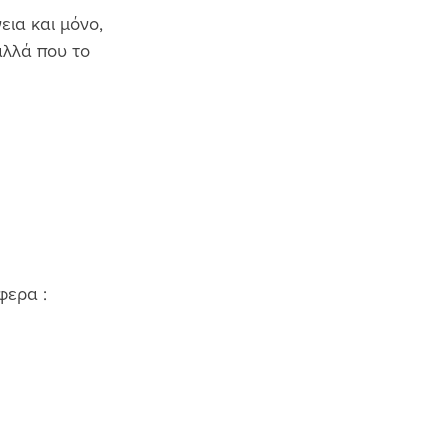
ια και μόνο, 
λλά που το 
 
ερα :  