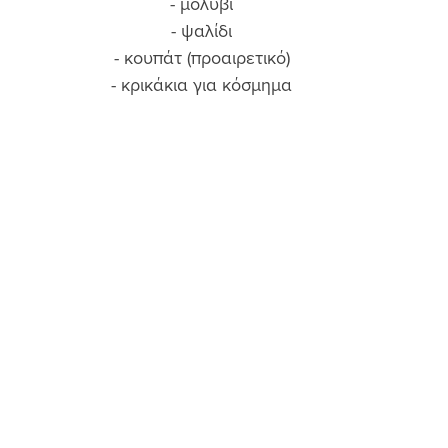
- μολύβι 
- ψαλίδι 
- κουπάτ (προαιρετικό) 
- κρικάκια για κόσμημα 