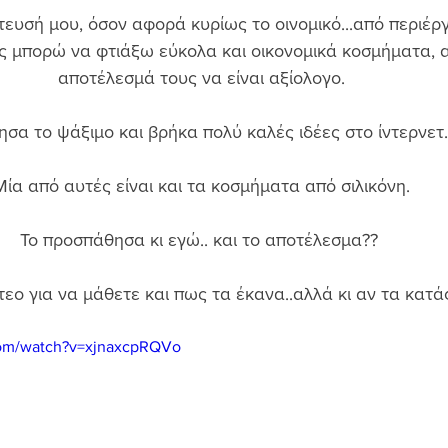
υσή μου, όσον αφορά κυρίως το οινομικό...από περιέργε
 μπορώ να φτιάξω εύκολα και οικονομικά κοσμήματα, α
αποτέλεσμά τους να είναι αξίολογο. 
ησα το ψάξιμο και βρήκα πολύ καλές ιδέες στο ίντερνετ.
Μία από αυτές είναι και τα κοσμήματα από σιλικόνη. 
Το προσπάθησα κι εγώ.. και το αποτέλεσμα??  
ντεο για να μάθετε και πως τα έκανα..αλλά κι αν τα κατάφ
com/watch?v=xjnaxcpRQVo