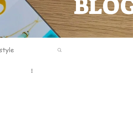
BLO
BLOG
style