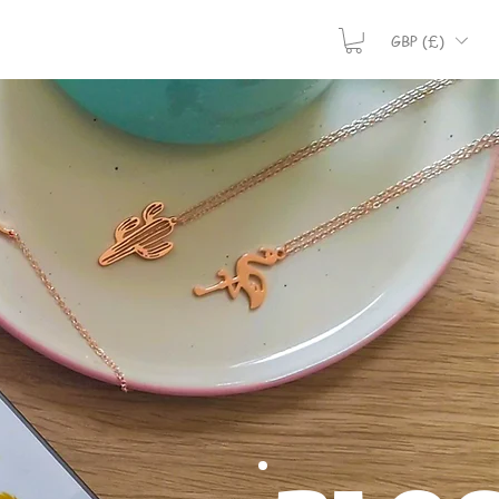
GBP (£)