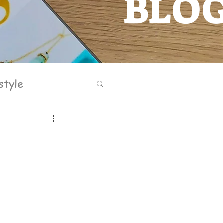
BLO
BLOG
style