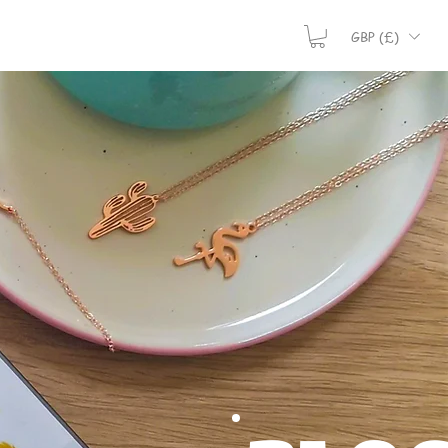
GBP (£)