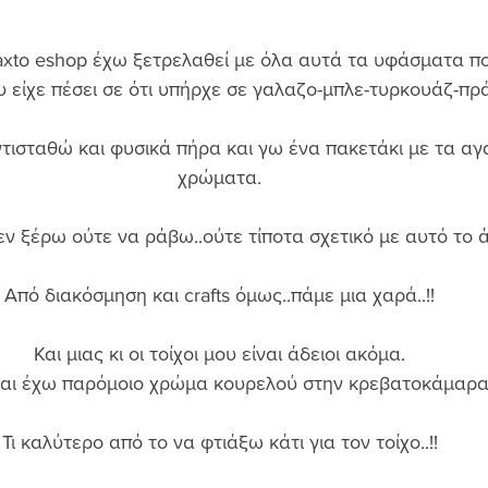
iaxto eshop έχω ξετρελαθεί με όλα αυτά τα υφάσματα π
υ είχε πέσει σε ότι υπήρχε σε γαλαζο-μπλε-τυρκουάζ-πρά
τισταθώ και φυσικά πήρα και γω ένα πακετάκι με τα αγ
χρώματα. 
ν ξέρω ούτε να ράβω..ούτε τίποτα σχετικό με αυτό το ά
Από διακόσμηση και crafts όμως..πάμε μια χαρά..!! 
Και μιας κι οι τοίχοι μου είναι άδειοι ακόμα. 
αι έχω παρόμοιο χρώμα κουρελού στην κρεβατοκάμαρα.
Τι καλύτερο από το να φτιάξω κάτι για τον τοίχο..!! 