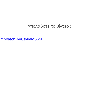
Απολαύστε το βίντεο :  
com/watch?v=CtylraMS6SE