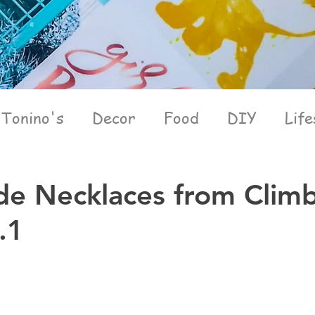
Tonino's
Decor
Food
DIY
Life
e Necklaces from Clim
.1