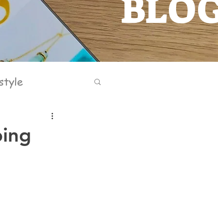
BLO
BLOG
style
bing