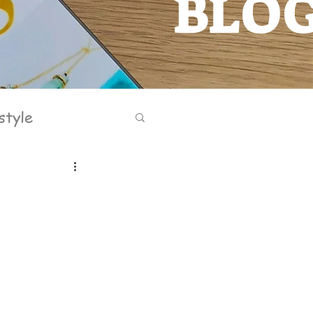
BLO
BLOG
style