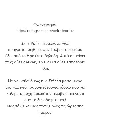
Φωτογραφία: 
http://instagram.com/xeirotexnika 
Στην Κρήτη η Χειροτέχνικα 
πραγματοποιήθηκε στις Γούβες..αρκετάάά 
έξω από το Ηράκλειο δηλαδή. Αυτό σημαίνει 
πως ούτε delivery είχε, αλλά ούτε εστιατόρια 
κλπ. 
Να ναι καλά όμως η κ. Στέλλα με το μικρό 
της καφε-τσιπουρο-μεζεδο-φαγάδικο που για 
καλή μας τύχη βρισκόταν ακριβώς απέναντι 
από το ξενοδοχείο μας! 
Μας τάιζε και μας πότιζε όλες τις ώρες της 
ημέρας. 