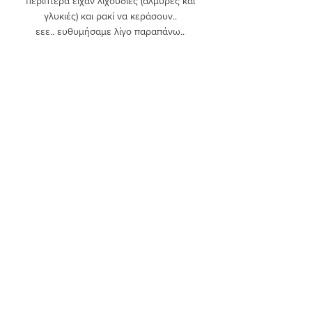
περίπτερα είχαν λιχουδιές (αλμυρές και 
γλυκιές) και ρακί να κεράσουν.. 
εεε.. ευθυμήσαμε λίγο παραπάνω.. 