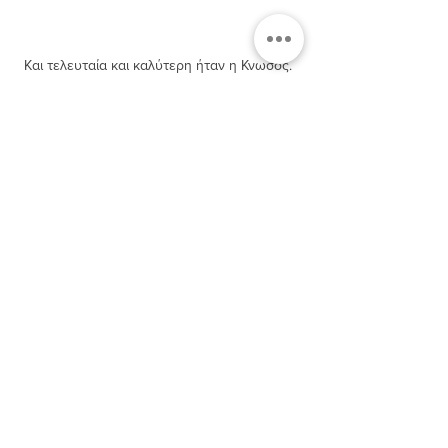
Και τελευταία και καλύτερη ήταν η Κνωσός. 
Αν και την είχα επισκεφτεί ξανά, ήταν 
απίστευτη. Το χειμωνιάτικο τοπίο της πήγαινε 
απίστευτα. 
Επίσης, ο χώρος ήταν γεμάτος με παγώνια. 
Ήταν πανέμορφα! 