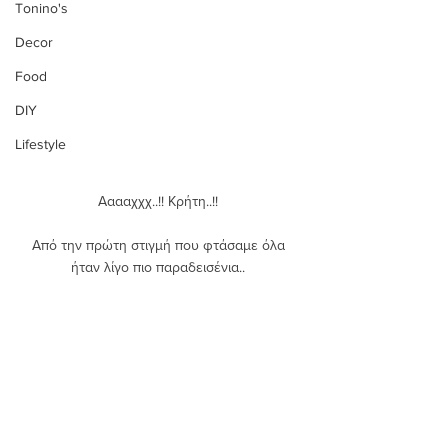
Tonino's
Decor
Food
DIY
Lifestyle
Ααααχχχ..!! Κρήτη..!! 
Από την πρώτη στιγμή που φτάσαμε όλα 
ήταν λίγο πιο παραδεισένια.. 