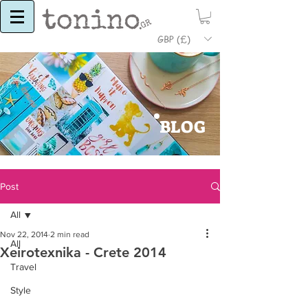
GBP (£)
BLOG
Post
All
Nov 22, 2014
2 min read
All
Xeirotexnika - Crete 2014
Travel
Style