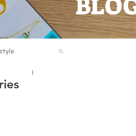
BLO
BLOG
style
ries