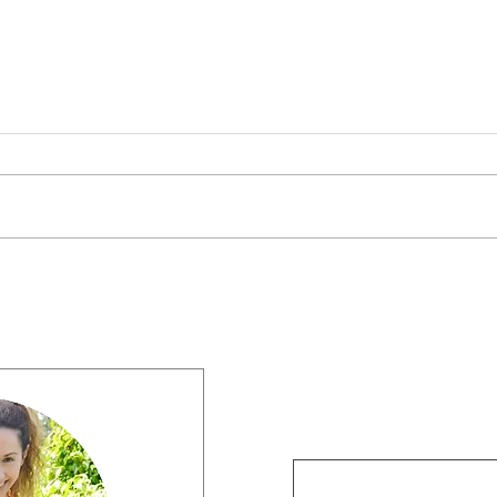
Somerset House Arcade
Chri
Photoshoot
Squa