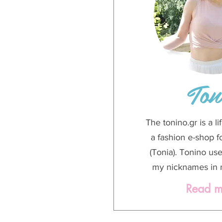
Ton
The tonino.gr is a l
a fashion e-shop 
(Tonia). Tonino us
my nicknames in 
Read m