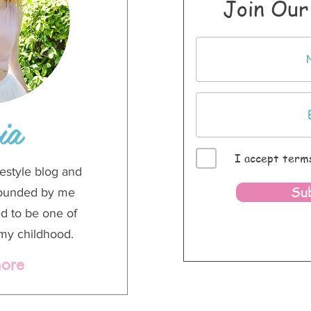
Join Our
ia
I accept terms
ifestyle blog and
Su
founded by me
ed to be one of
my childhood.
ore