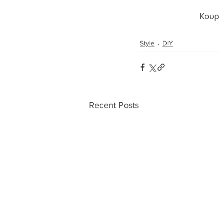
Κουρε
Style
DIY
Recent Posts