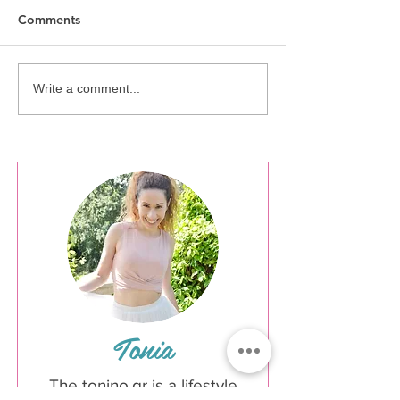
Comments
Ringo Collectio
Silver Sparkle Collection
Write a comment...
Tonia
The tonino.gr is a lifestyle