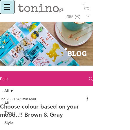
GBP (£)
BLOG
Post
All
Jan 26, 2014
1 min read
All
Choose colour based on your
Travel
mood..!! Brown & Gray
Style