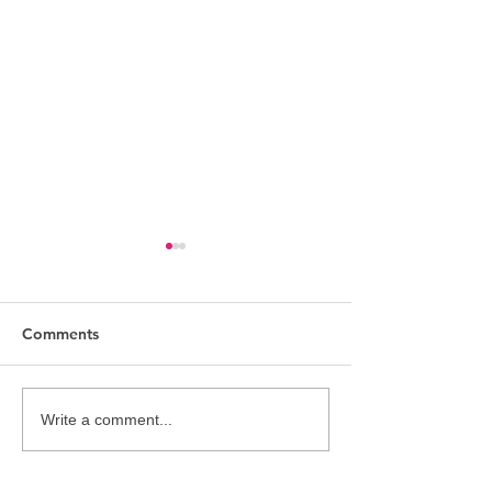
Comments
Somerset House Arcade
Christmas at Du
Write a comment...
Photoshoot
York Square