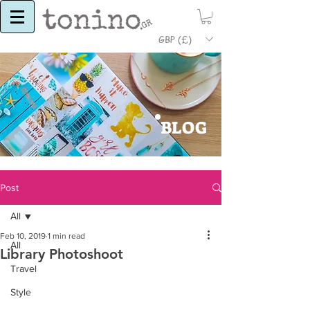
GBP (£)
BLOG
Post
All
Feb 10, 2019
1 min read
All
Library Photoshoot
Travel
Style