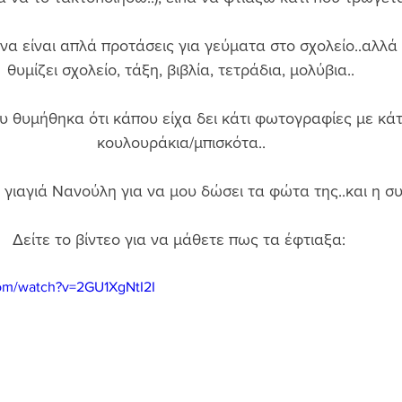
α είναι απλά προτάσεις για γεύματα στο σχολείο..αλλά 
θυμίζει σχολείο, τάξη, βιβλία, τετράδια, μολύβια.. 
που θυμήθηκα ότι κάπου είχα δει κάτι φωτογραφίες με κάτ
κουλουράκια/μπισκότα.. 
γιαγιά Νανούλη για να μου δώσει τα φώτα της..και η συ
Δείτε το βίντεο για να μάθετε πως τα έφτιαξα:  
om/watch?v=2GU1XgNtI2I