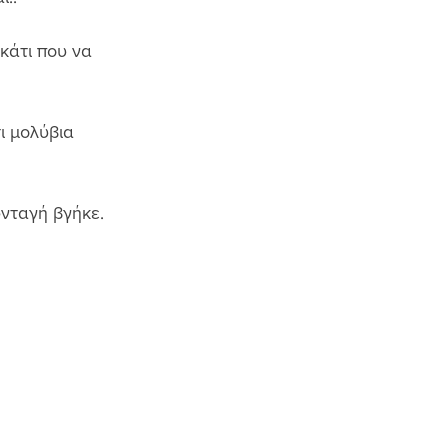
κάτι που να 
ι μολύβια 
νταγή βγήκε. 