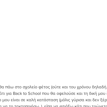
θα πάω στο σχολείο φέτος (ούτε και του χρόνου δηλαδή..
τι για Back to School που θα οφελούσε και τη δική μου 
ο μου είναι σε καλή κατάσταση (μόλις γύρισα και δεν ξέ
α να το τακτοποιήσω..), είπα να φτιάξω κάτι που τρώγεται