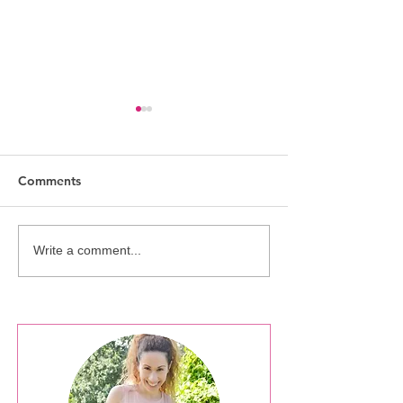
Comments
Ringo Collectio
Silver Sparkle Collection
Write a comment...