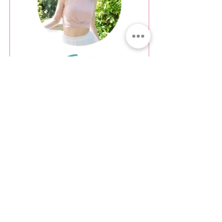
Tonia
The tonino.gr is a lifestyle
blog and a fashion e-shop
founded by me (Tonia).
Tonino used to be one of
my nicknames in my
childhood.
Read more
Read more