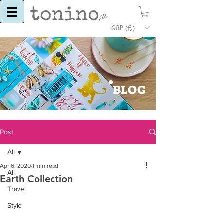
GBP (£)
BLOG
Post
All
Apr 6, 2020
1 min read
All
Earth Collection
Travel
Style