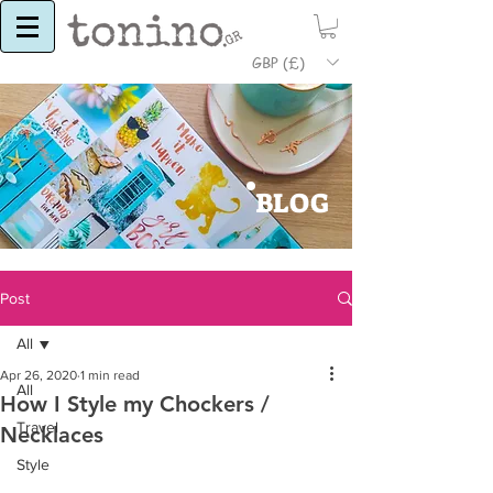
GBP (£)
BLOG
Post
All
Apr 26, 2020
1 min read
All
How I Style my Chockers /
Travel
Necklaces
Style