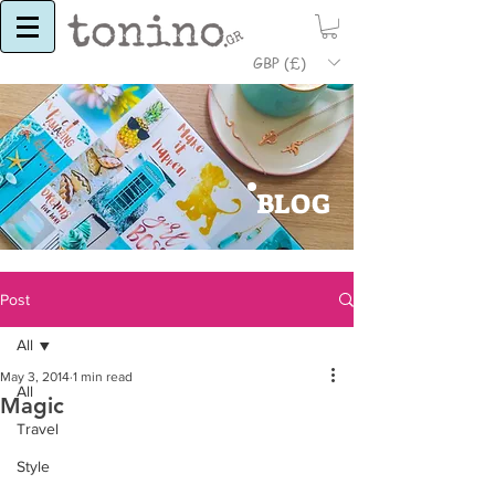
GBP (£)
BLOG
Post
All
May 3, 2014
1 min read
All
Magic
Travel
Style