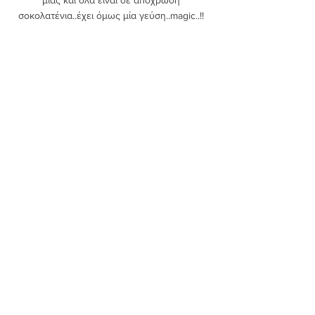
μιας και όλα είναι σε απόχρωση 
σοκολατένια..έχει όμως μία γεύση..magic..!! 