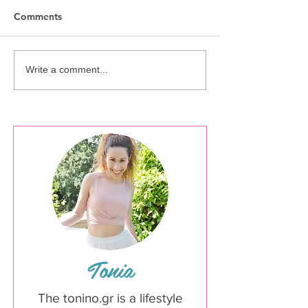
Comments
Baby Shower - It's a Girl !
Summer in Lon
Write a comment...
(Home edition)
Tonia
The tonino.gr is a lifestyle