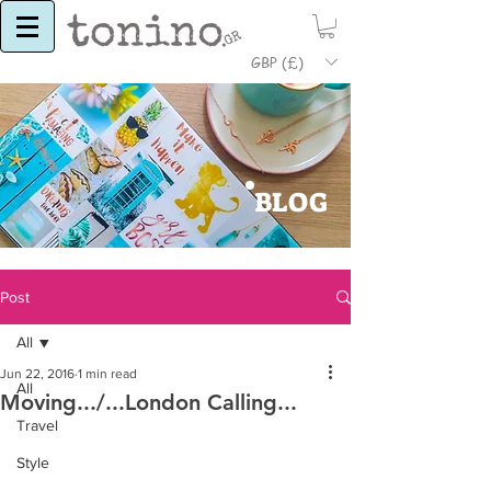
GBP (£)
BLOG
Post
All
Jun 22, 2016
1 min read
All
Moving.../...London Calling...
Travel
Style