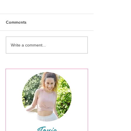
Comments
Ringo Collectio
Silver Sparkle Collection
Write a comment...
Tonia