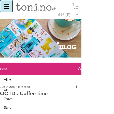
GBP (£)
BLOG
Post
All
Jun 9, 2013
1 min read
All
OOTD : Coffee time
Travel
Style