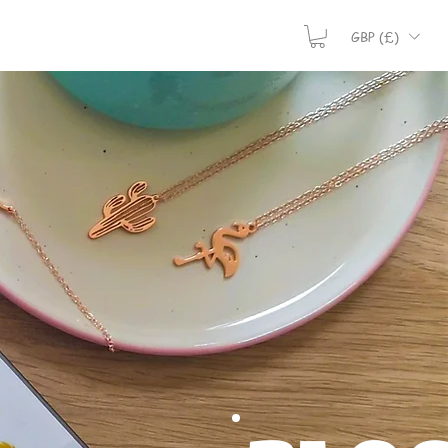
GBP (£)