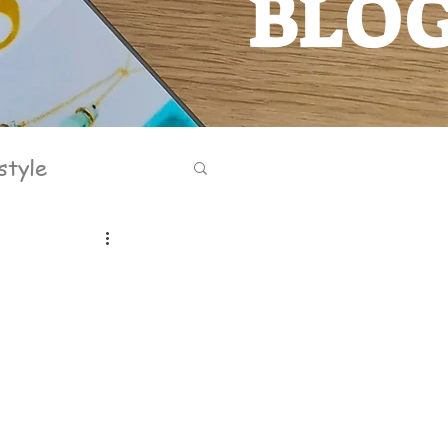
BLO
BLOG
style