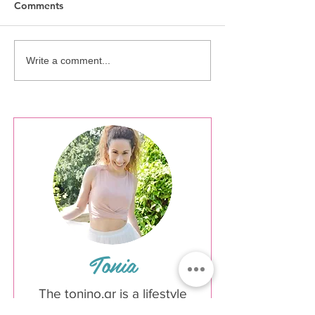
Comments
Milan (Italy)
Milan (Italy) - Shops and
Write a comment...
Food
Tonia
The tonino.gr is a lifestyle