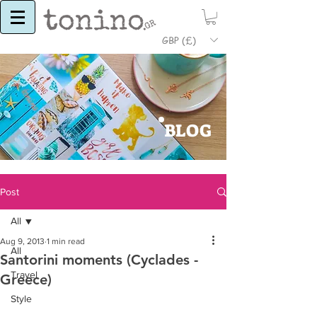
GBP (£)
BLOG
Post
All
Aug 9, 2013
1 min read
All
Santorini moments (Cyclades -
Travel
Greece)
Style