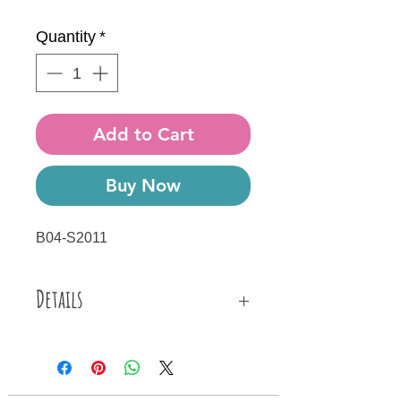
Price
Price
Quantity
*
Add to Cart
Buy Now
B04-S2011
Details
Βραχιόλι φτιαγμένο από ακρυλικές
ζαχαρί πέρλες, γαλάζιες κεραμικές
χάντρες, μεταλλικές λεπτομέρειες,