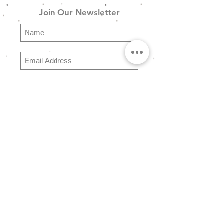
μεταλλικό γαλάζιο-μπλε κοχύλι,
Join Our Newsletter
μπλε καρδιά swarovski και
μεταλλικό κούμπωμα.
Subscribe
Explore
FAQ
Store Policy
Shipping & Returns
Payment Methods
About