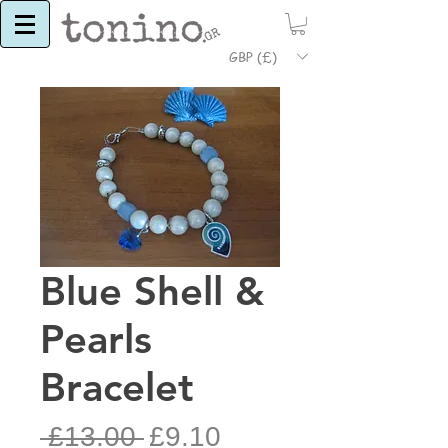
GBP (£)
Blue Shell &
Pearls
Bracelet
Regular
Sale
 £13.00 
£9.10