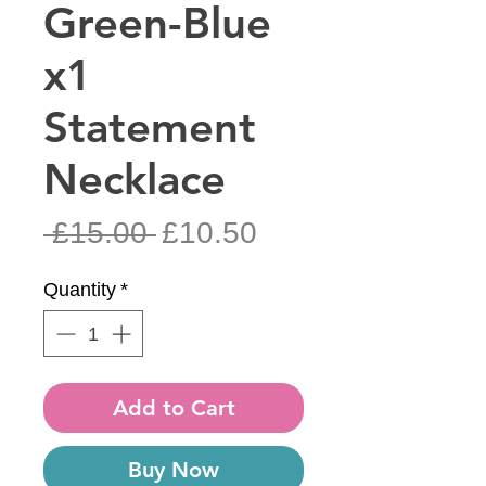
Green-Blue
x1
Statement
Necklace
Regular
Sale
 £15.00 
£10.50
Price
Price
Quantity
*
Add to Cart
Buy Now