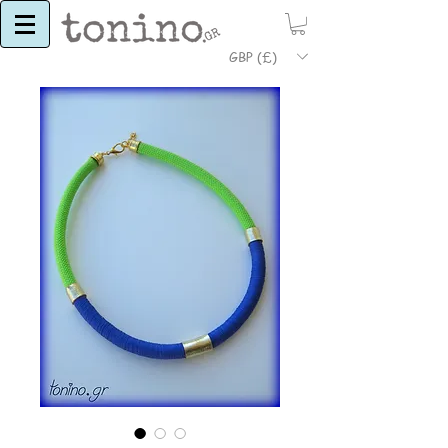
GBP (£)