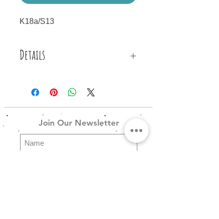
K18a/S13
Details
Κολιέ φτιαγμένο από λαχανί
ορειβατικό σκοινί, μπλε ηλεκτρίκ
κορδόνι, χρυσό δέρμα, μεταλλικές
επιχρυσωμένες λεπτομέρειες και
Join Our Newsletter
μεταλλικό επιχρυσωμένο
κούμπωμα.
Subscribe