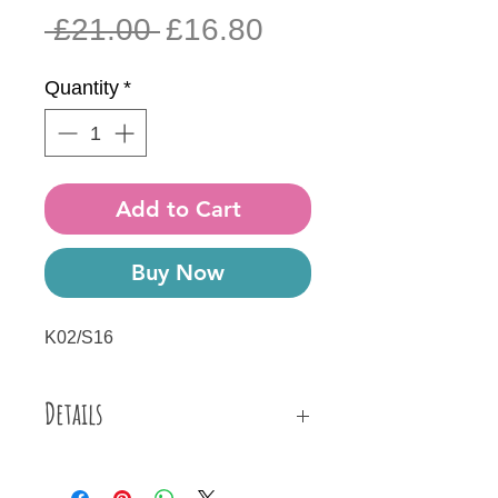
Regular
Sale
 £21.00 
£16.80
Price
Price
Quantity
*
Add to Cart
Buy Now
K02/S16
Details
Κολιέ φτιαγμένο από μεταλλικές
επιχρυσωμένες & ξύλινες χάντρες