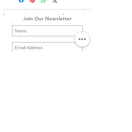
χάντρες, μακρόστενα πράσινα
κρεμαστά από μάργαρο και
Join Our Newsletter
μεταλλικές επιχρυσωμένες
λεπτομέρειες.
Subscribe
Explore
FAQ
Store Policy
Shipping & Returns
Payment Methods