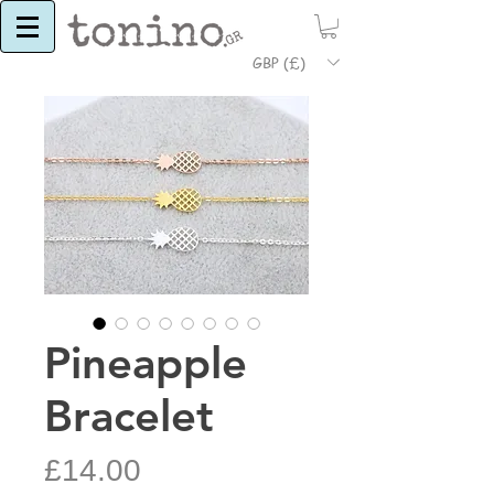
GBP (£)
Pineapple
Bracelet
Price
£14.00