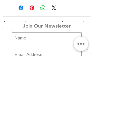
Gold or Silver Finish
------------------------------------------------
Join Our Newsletter
------------------------------------------------
---------------------------
Wave_Brac_3g - Χρυσό
Wave_Brac_3r - Ροζ Χρυσό
Wave_Brac_3s - Ασημένιο
Subscribe
Ατσάλινα βραχιόλια σε Χρυσό,
Ροζ χρυσό ή Ασημένιο φινίρισμα
Explore
FAQ
Store Policy
Shipping & Returns
Payment Methods