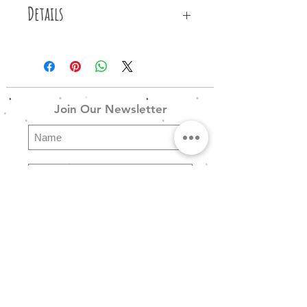
Details
Βραχιόλι φτιαγμένο από υφασμάτινη
κεντημένη κορδέλα με χρυσά και
ασημένια συμμετρικά βέλη, χρυσό
baroque διακοσμητικό και
Join Our Newsletter
ασημένιες μεταλλικές λεπτομέρειες.
Subscribe
Explore
FAQ