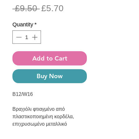
Regular
Sale
 £9.50 
£5.70
Price
Price
Quantity
*
Add to Cart
Buy Now
B12/W16
Βραχιόλι φτιαγμένο από
πλαστικοποιημένη κορδέλα,
επιχρυσωμένο μεταλλικό
στοιχείο, μεταλλικές λεπτομέρειες
και κούμπωμα.