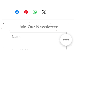
------------------------------------------------
------------------------------------------------
---------------------------
Join Our Newsletter
Wave_Brac_5g - Χρυσό
Wave_Brac_5s - Ασημένιο
Ατσάλινα βραχιόλια σε Χρυσό ή
Ασημένιο φινίρισμα
Subscribe
Explore
FAQ
Store Policy
Shipping & Returns